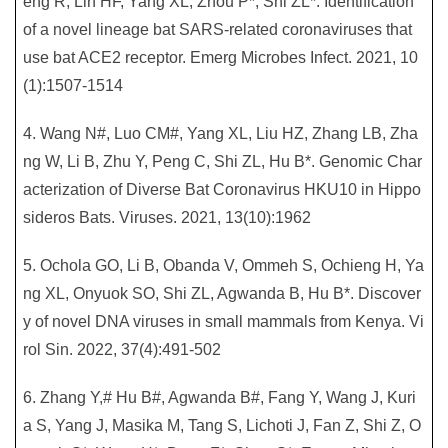
eng R, Lin HF, Yang XL, Zhou P*, Shi ZL*. Identification
of a novel lineage bat SARS-related coronaviruses that
use bat ACE2 receptor. Emerg Microbes Infect. 2021, 10
(1):1507-1514
4. Wang N#, Luo CM#, Yang XL, Liu HZ, Zhang LB, Zha
ng W, Li B, Zhu Y, Peng C, Shi ZL, Hu B*. Genomic Char
acterization of Diverse Bat Coronavirus HKU10 in Hippo
sideros Bats. Viruses. 2021, 13(10):1962
5. Ochola GO, Li B, Obanda V, Ommeh S, Ochieng H, Ya
ng XL, Onyuok SO, Shi ZL, Agwanda B, Hu B*. Discover
y of novel DNA viruses in small mammals from Kenya. Vi
rol Sin. 2022, 37(4):491-502
6. Zhang Y,# Hu B#, Agwanda B#, Fang Y, Wang J, Kuri
a S, Yang J, Masika M, Tang S, Lichoti J, Fan Z, Shi Z, O