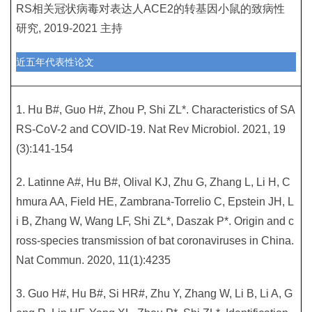
RS相关冠状病毒对表达人ACE2的转基因小鼠的致病性
研究, 2019-2021 主持
近五年代表性论文
1. Hu B#, Guo H#, Zhou P, Shi ZL*. Characteristics of SA
RS-CoV-2 and COVID-19. Nat Rev Microbiol. 2021, 19
(3):141-154
2. Latinne A#, Hu B#, Olival KJ, Zhu G, Zhang L, Li H, C
hmura AA, Field HE, Zambrana-Torrelio C, Epstein JH, L
i B, Zhang W, Wang LF, Shi ZL*, Daszak P*. Origin and c
ross-species transmission of bat coronaviruses in China.
Nat Commun. 2020, 11(1):4235
3. Guo H#, Hu B#, Si HR#, Zhu Y, Zhang W, Li B, Li A, G