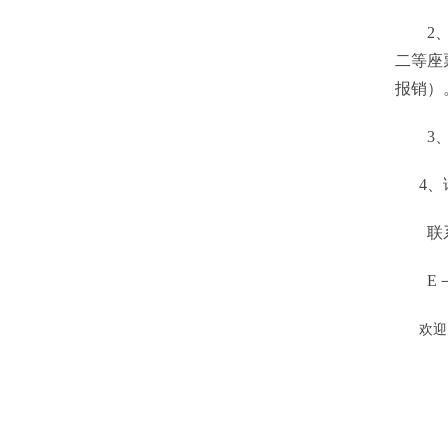
2、夏
二等座
报销）
3、学
4、请
联系人：
E－mai
欢迎关注