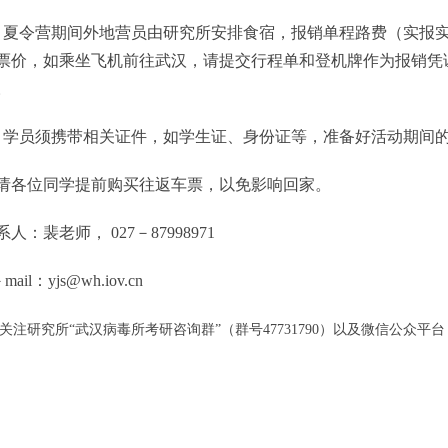
令营期间外地营员由研究所安排食宿，报销单程路费（实报实
票价，如乘坐飞机前往武汉，请提交行程单和登机牌作为报销凭
。
员须携带相关证件，如学生证、身份证等，准备好活动期间的
各位同学提前购买往返车票，以免影响回家。
裴老师， 027－87998971
l：yjs@wh.iov.cn
研究所“武汉病毒所考研咨询群”（群号47731790）以及微信公众平台