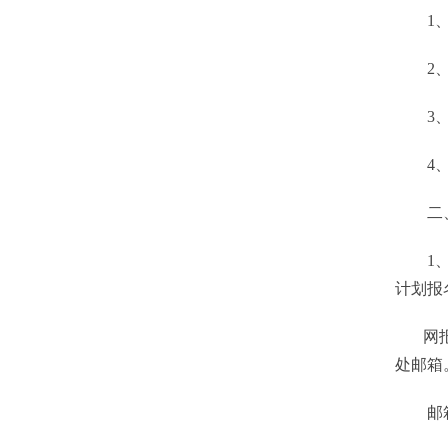
1、生
2、学
3、对
4、具
二、
1、报名
计划报
网报成
处邮箱
邮箱地址