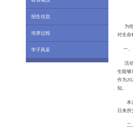
招生信息
为给大
培养过程
对生命
一、
学子风采
活动设
生能够
作为2
知。
本次夏
日来所
二、