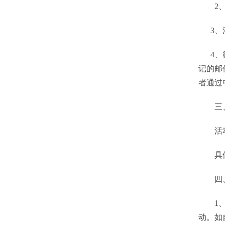
2、报
3、活
4、筛
记的邮
者通过
三、
活动
具体
四、
1、参
动。如